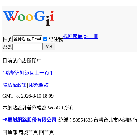
找回密碼
註 冊
帳號
記住我
密碼
登入
目前該商店關閉中
[ 點擊這裡返回上一頁 ]
隱私權政策
|
服務條款
GMT+8, 2026-8-10 18:09
本網站設計著作權為 WooGii 所有
卡星魁網路股份有限公司
|
統編：53554633
|
台灣台北市內湖區行善
回頂部
商城首頁
回首頁