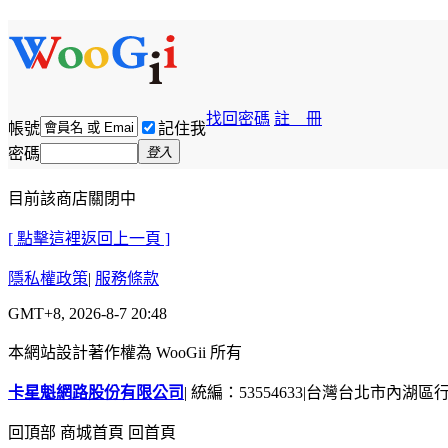
找回密碼
註 冊
帳號
記住我
密碼
登入
目前該商店關閉中
[ 點擊這裡返回上一頁 ]
隱私權政策
|
服務條款
GMT+8, 2026-8-7 20:48
本網站設計著作權為 WooGii 所有
卡星魁網路股份有限公司
|
統編：53554633
|
台灣台北市內湖區行善
回頂部
商城首頁
回首頁