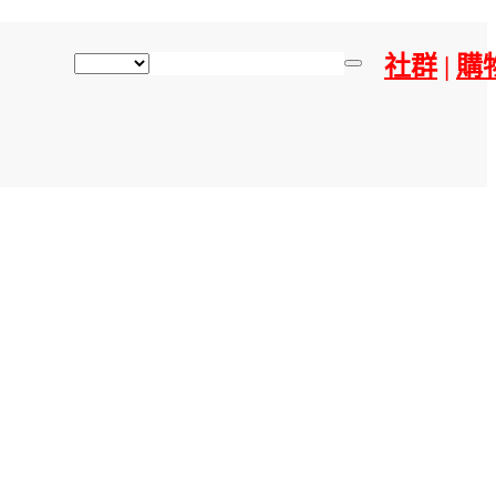
社群
|
購