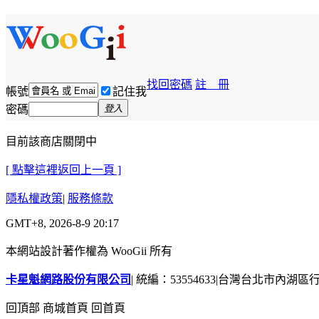
找回密碼
註 冊
帳號
記住我
密碼
登入
目前該商店關閉中
[ 點擊這裡返回上一頁 ]
隱私權政策
|
服務條款
GMT+8, 2026-8-9 20:17
本網站設計著作權為 WooGii 所有
卡星魁網路股份有限公司
|
統編：53554633
|
台灣台北市內湖區行善
回頂部
商城首頁
回首頁