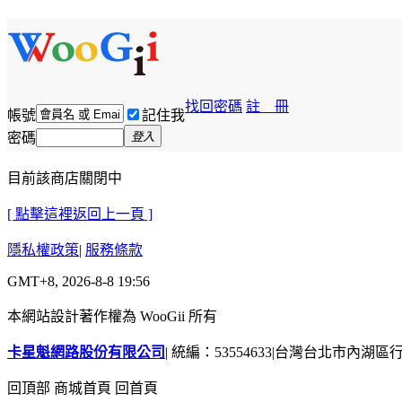
找回密碼
註 冊
帳號
記住我
密碼
登入
目前該商店關閉中
[ 點擊這裡返回上一頁 ]
隱私權政策
|
服務條款
GMT+8, 2026-8-8 19:56
本網站設計著作權為 WooGii 所有
卡星魁網路股份有限公司
|
統編：53554633
|
台灣台北市內湖區行善
回頂部
商城首頁
回首頁