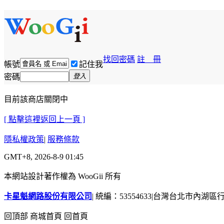
找回密碼
註 冊
帳號
記住我
密碼
登入
目前該商店關閉中
[ 點擊這裡返回上一頁 ]
隱私權政策
|
服務條款
GMT+8, 2026-8-9 01:45
本網站設計著作權為 WooGii 所有
卡星魁網路股份有限公司
|
統編：53554633
|
台灣台北市內湖區行善
回頂部
商城首頁
回首頁