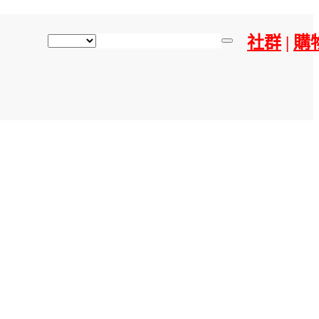
社群
|
購