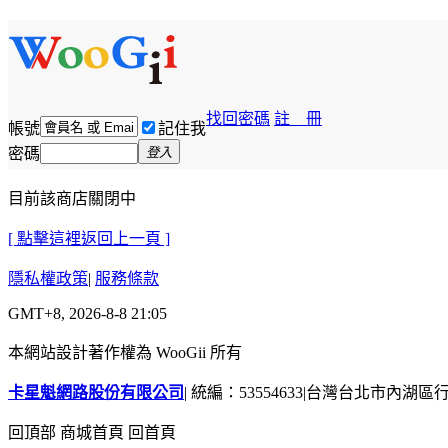
找回密碼
註 冊
帳號
記住我
密碼
登入
目前該商店關閉中
[ 點擊這裡返回上一頁 ]
隱私權政策
|
服務條款
GMT+8, 2026-8-8 21:05
本網站設計著作權為 WooGii 所有
卡星魁網路股份有限公司
|
統編：53554633
|
台灣台北市內湖區行善
回頂部
商城首頁
回首頁