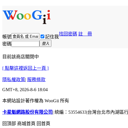
找回密碼
註 冊
帳號
記住我
密碼
登入
目前該商店關閉中
[ 點擊這裡返回上一頁 ]
隱私權政策
|
服務條款
GMT+8, 2026-8-6 18:04
本網站設計著作權為 WooGii 所有
卡星魁網路股份有限公司
|
統編：53554633
|
台灣台北市內湖區行善
回頂部
商城首頁
回首頁