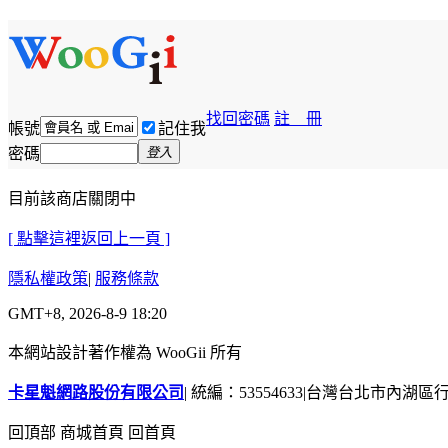
找回密碼
註 冊
帳號
記住我
密碼
登入
目前該商店關閉中
[ 點擊這裡返回上一頁 ]
隱私權政策
|
服務條款
GMT+8, 2026-8-9 18:20
本網站設計著作權為 WooGii 所有
卡星魁網路股份有限公司
|
統編：53554633
|
台灣台北市內湖區行善
回頂部
商城首頁
回首頁