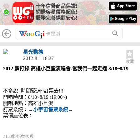
十年信譽商品保證!
×
網購容易價格超值!
服務完善絕對安心!
星光動態
2012-8-1 18:27
收藏
2012 蘇打綠 高雄小巨蛋演唱會-當我們一起走過 8/18~8/19
不多說! 時間緊迫~訂票去!!!
開唱時間：8/18~8/19 (19:00~)
開唱地點：高雄小巨蛋
訂票系統：
→小宇宙售票系統←
票價座位表：
3130個觀看次數