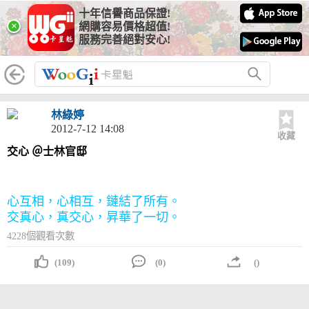
十年信譽商品保證!
×
網購容易價格超值!
服務完善絕對安心!
林綠婷
2012-7-12 14:08
收藏
交心 ＠士林官邸
心互相，心相互，鏈結了所有。
交真心，真交心，昇華了一切。
4228個觀看次數
(109)
(0)
()