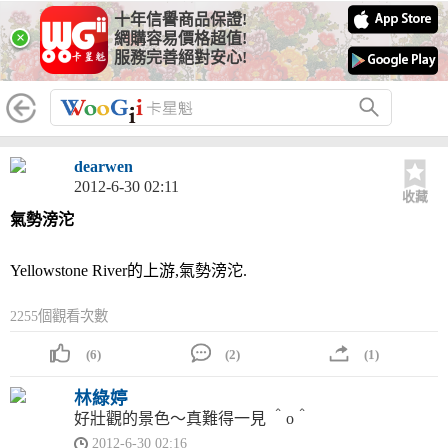
十年信譽商品保證!
×
網購容易價格超值!
服務完善絕對安心!
dearwen
2012-6-30 02:11
收藏
氣勢滂沱
Yellowstone River的上游,氣勢滂沱.
2255個觀看次數
(6)
(2)
(1)
林綠婷
好壯觀的景色～真難得一見 ＾o＾
2012-6-30 02:16