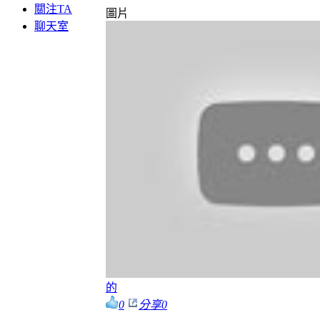
關注TA
圖片
聊天室
的
0
分享
0