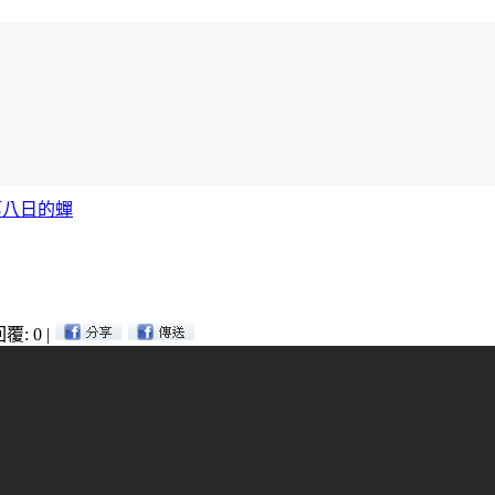
第八日的蟬
覆: 0
|