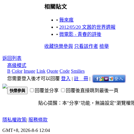
相關貼文
•
舞來瘋
•
2012/05/20 文茜的世界週報
•
微電影 - 青春的詩後
收藏
快樂參與
只看該作者
檢舉
返回列表
高級模式
B
Color
Image
Link
Quote
Code
Smilies
您需要登入後才可以回覆
登入
|
註 冊
|
回覆並分享
回覆後直接跳到最後一頁
快樂參與
貼心提醒：本"分享"功能，無論設定"瀏覽權限"為
隱私權政策
|
服務條款
GMT+8, 2026-8-6 12:04