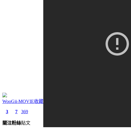
WooGii-MOVIE收藏
3
7
369
關注
粉絲
貼文