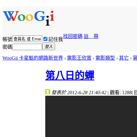
找回密碼
註 冊
帳號
記住我
密碼
登入
WooGii 卡星魁的網路新世界
›
電影王欣賞
›
電影類型
›
其它
›
第八日的蟬
發表於 2012-6-28 21:40:42
|
觀看: 1288
|
回