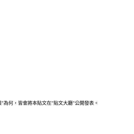
何，皆會將本貼文在"貼文大廳"公開發表。