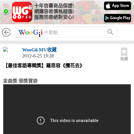
十年信譽商品保證!
×
網購容易價格超值!
服務完善絕對安心!
WooGii-MV收藏
2012-6-25 19:28
收藏
【最佳客語專輯獎】羅思容《攬花去》
金曲獎 頒獎實錄