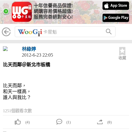
十年信譽商品保證!
×
網購容易價格超值!
服務完善絕對安心!
林綠婷
2012-6-23 22:05
收藏
比天而鄰＠新北市板橋
比天而鄰，
和天一樣高，
誰人與我比？
1251個觀看次數
(4)
(1)
(0)