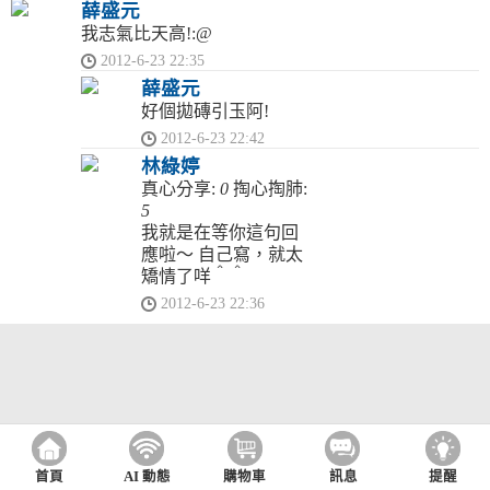
薛盛元
我志氣比天高!:@
2012-6-23 22:35
薛盛元
好個拋磚引玉阿!
2012-6-23 22:42
林綠婷
真心分享:
0
掏心掏肺:
5
我就是在等你這句回
應啦～ 自己寫，就太
矯情了咩＾＾
2012-6-23 22:36
首頁
AI 動態
購物車
訊息
提醒