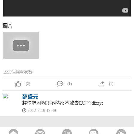
圖片
1595個觀看次數
(2)
(1)
(1)
薛盛元
趕快紓困啊!! 不然都不敢去EU了:dizzy:
2012-7-19 19:49