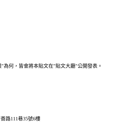
何，皆會將本貼文在"貼文大廳"公開發表。
路111巷35號6樓