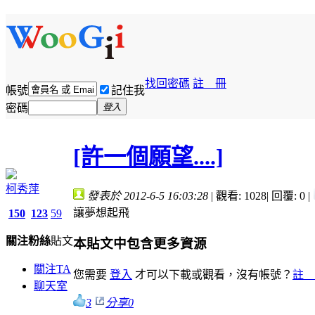
找回密碼
註 冊
帳號
記住我
密碼
登入
[許一個願望....]
柯秀萍
發表於 2012-6-5 16:03:28
|
觀看: 1028
|
回覆: 0
|
讓夢想起飛
150
123
59
關注
粉絲
貼文
本貼文中包含更多資源
關注TA
您需要
登入
才可以下載或觀看，沒有帳號？
註 
聊天室
3
分享
0