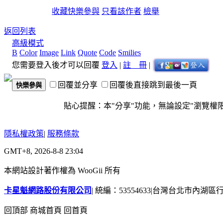
收藏
快樂參與
只看該作者
檢舉
返回列表
高級模式
B
Color
Image
Link
Quote
Code
Smilies
您需要登入後才可以回覆
登入
|
註 冊
|
回覆並分享
回覆後直接跳到最後一頁
快樂參與
貼心提醒：本"分享"功能，無論設定"瀏覽權限"為
隱私權政策
|
服務條款
GMT+8, 2026-8-8 23:04
本網站設計著作權為 WooGii 所有
卡星魁網路股份有限公司
|
統編：53554633
|
台灣台北市內湖區行善
回頂部
商城首頁
回首頁