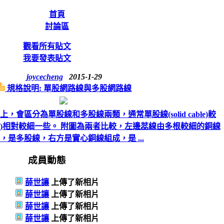
首頁
討論區
觀看所有貼文
我要發表貼文
joycecheng
2015-1-29
規格說明: 單股網路線與多股網路線
會區分為單股線和多股線兩類，通常單股線(solid cable)較
 cable)相對較細一些。 附圖為兩者比較，左邊蕊線由多根較細的銅線
，是多股線，右方是實心銅線組成，是 ...
成員動態
薛世讓
上傳了新相片
薛世讓
上傳了新相片
薛世讓
上傳了新相片
薛世讓
上傳了新相片