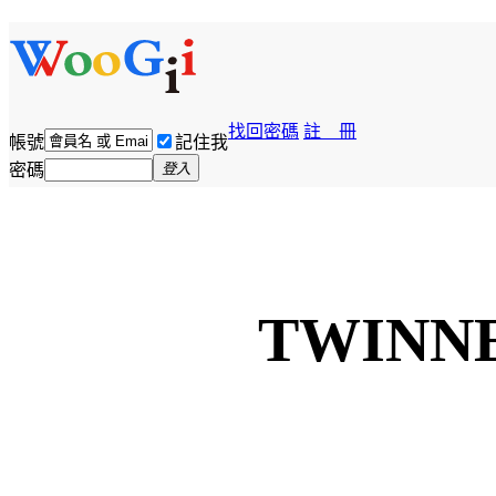
找回密碼
註 冊
帳號
記住我
密碼
登入
TWIN