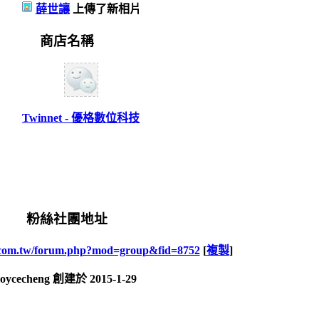
薛世讓
上傳了新相片
商店名稱
Twinnet - 優格數位科技
粉絲社團地址
i.com.tw/forum.php?mod=group&fid=8752
[
複製
]
joycecheng 創建於 2015-1-29