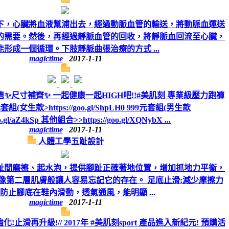
下，心臟將血液幫浦出去，經過動脈血管的輸送，將動脈血運送
的需要。然後，再經過靜脈血管的回收，將靜脈血回流至心臟，
能形成一個循環。下肢靜脈曲張治療的方式 ...
magictime
2017-1-11
售✨尺寸補齊✨ 一起健康一起HIGH吧!!#美肌刻 專業級壓力跑褲
組(女生款>https://goo.gl/ShpLH0 999元套組(男生款
oo.gl/aZ4kSp 其他組合>>https://goo.gl/XQNybX ...
magictime
2017-1-11
人體工學五趾設計
趾間磨擦、起水泡，提供腳趾正確著地位置，增加抓地力平衡，
像第二層肌膚般讓人容易忘記它的存在。 足底止滑:減少摩擦力
防止腳底在鞋內滑動，透氣通風，能明顯 ...
magictime
2017-1-11
強化!止滑再升級!// 2017年 #美肌刻sport 產品進入新紀元! 預購活