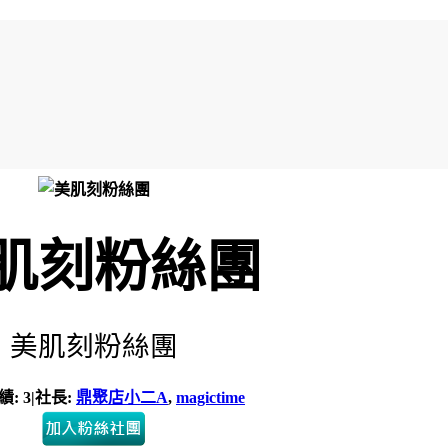
肌刻粉絲團
美肌刻粉絲團
績: 3
|
社長:
鼎聚店小二A
,
magictime