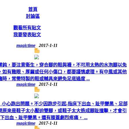
首頁
討論區
觀看所有貼文
我要發表貼文
magictime
2017-1-11
遲鈍，要注意衛生，穿合腳的鞋與襪，不可用太熱的水泡腳以免
，如有雞眼、厚繭或任何小傷口，都要謹慎處理。有中風或其他
癱時，常需特製的鞋或輔具來避免足底過度 ...
magictime
2017-1-11
，小心跑出問題。不少因跑步引起-指床下出血、趾甲變黑、足部
現原來是鞋子太小壓迫雙腳，或鞋子太大造成腳趾撞擊，才會引
下出血、趾甲變黑。還有膝蓋劇烈疼痛， ...
magictime
2017-1-11