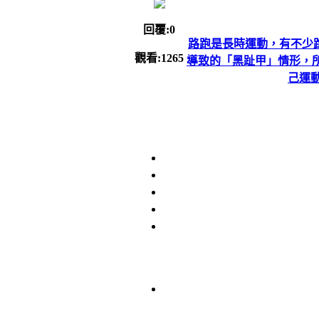
回覆:0
路跑是長時運動，有不少
觀看:1265
導致的「黑趾甲」情形，
己運動