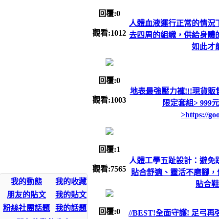
回覆:0
人體血液運行正常的情況
觀看:1012
去四周的組織，供給身體
如此才
回覆:0
地表最強壓力褲!!!現貨販
觀看:1003
限定套組> 999元套
>https://g
回覆:1
人體工學五趾設計：避免
觀看:7565
貼合舒適、靈活不磨腳，
我的動態
我的收藏
貼合鞋
朋友的貼文
我的貼文
粉絲社團話題
我的話題
回覆:0
//BEST!全面守護! 足弓再