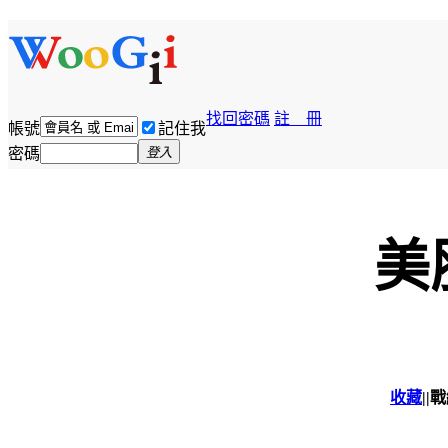
找回密碼
註 冊
帳號
記住我
密碼
登入
美
收藏
|
|
戰