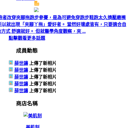
跑者改穿夾腳拖跑步參賽，是為可避免穿跑步鞋跑太久擠壓磨擦
所以就出現「夾腳丫拖」愛好者。 當然好壞處皆有，只要適合自
方式 舒適就好。 但就醫學角度觀察，夾 ...
點擊觀看更多話題
成員動態
薛世讓
上傳了新相片
薛世讓
上傳了新相片
薛世讓
上傳了新相片
薛世讓
上傳了新相片
薛世讓
上傳了新相片
商店名稱
美肌刻