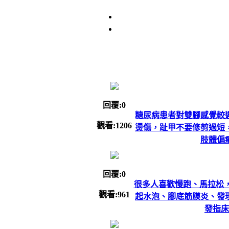
回覆:0
糖尿病患者對雙腳感覺較
觀看:1206
燙傷，趾甲不要修剪過短
肢體偏
回覆:0
很多人喜歡慢跑、馬拉松
觀看:961
起水泡、腳底筋膜炎、發
發指床