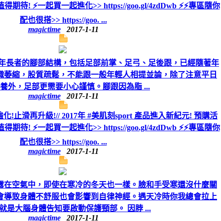
! ⚡️一起買一起進化>> https://goo.gl/4zdDwb ⚡️⚡️專區隨你
配也很搭>> https://goo. ...
magictime
2017-1-11
 年長者的腳部結構，包括足部前掌、足弓、足後跟，已經隨著年
織萎縮，股質疏鬆，不能跟一般年輕人相提並論，除了注意平日
養外，足部更需要小心謹慎。腳跟因為脂 ...
magictime
2017-1-11
強化!止滑再升級!// 2017年 #美肌刻sport 產品進入新紀元! 預購活
! ⚡️一起買一起進化>> https://goo.gl/4zdDwb ⚡️⚡️專區隨你
配也很搭>> https://goo. ...
magictime
2017-1-11
露在空氣中，即使在寒冷的冬天也一樣。臉和手受寒還沒什麼關
會導致身體不舒服也會影響到自律神經。遇天冷時你我總會拉上
就是大腦身體告知要啟動保護頸部。 因脖 ...
magictime
2017-1-11