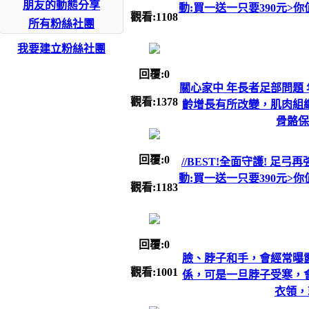
朋友的動態分享
動:買一送一只要390元>你值得期待
觀看:1108
所有粉絲社團
我要建立粉絲社團
回覆:0
關心家中 年長者足部問題
觀看:1378
齡增長有所改變，肌肉組
骨骼保
回覆:0
//BEST!全面守護! 足弓再
動:買一送一只要390元>你值得期待
觀看:1183
回覆:0
臉、脖子和手，會經常曝
觀看:1001
係，可是一旦脖子受寒，
衣領，